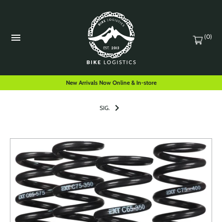
(0)
New Arrivals Now Online & In-store
SIG.