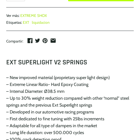
Ver más:
EXTREME SHOX
Etiquetas:
EXT
liquidacion
Compartir:
EXT SUPERLIGHT V2 SPRINGS
– New improved material (proprietary super light design)
– Extreme Linear Ratio- Hard Epoxy Coating
– Internal Diameter: Ø38.5 mm
– Up to 30% weight reduction compared with other “normal” steel
springs and the previous Ext Superlight springs
– Developed in our automotive racing programs
– First dedicated to fine tuning with 25lbs increments
– Adaptable for all type of dampers in the market
– Long life duration: over 500.000 cycles
– 100% crack detection proof