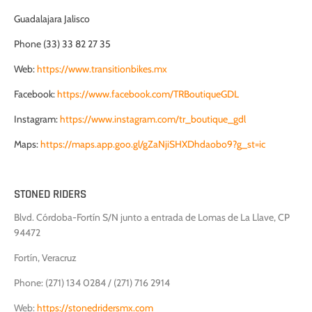
Guadalajara Jalisco
Phone (33) 33 82 27 35
Web:
https://www.transitionbikes.mx
Facebook:
https://www.facebook.com/TRBoutiqueGDL
Instagram:
https://www.instagram.com/tr_boutique_gdl
Maps:
https://maps.app.goo.gl/gZaNjiSHXDhdaobo9?g_st=ic
STONED RIDERS
Blvd. Córdoba-Fortín S/N junto a entrada de Lomas de La Llave, CP
94472
Fortín, Veracruz
Phone: (271) 134 0284 / (271) 716 2914
Web:
https://stonedriders
mx.com