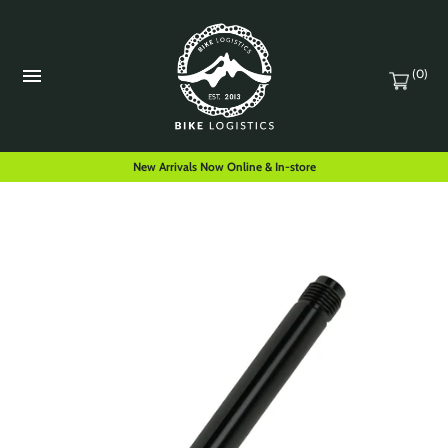
(0)
New Arrivals Now Online & In-store