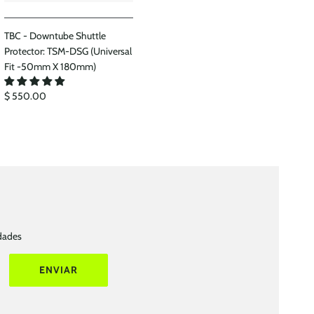
TBC - Downtube Shuttle
Protector: TSM-DSG (Universal
Fit -50mm X 180mm)
$ 550.00
edades
ENVIAR