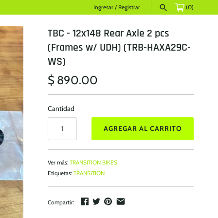
Ingresar
/
Registrar
(0)
TBC - 12x148 Rear Axle 2 pcs
(Frames w/ UDH) (TRB-HAXA29C-
WS)
$ 890.00
Cantidad
AGREGAR AL CARRITO
Ver más:
TRANSITION BIKES
Etiquetas:
TRANSITION
Compartir: